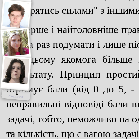
"помірятись силами" з іншим
Перше і найголовніше прави
кілька раз подумати і лише п
при цьому якомога більше 
результату. Принцип прости
отримує бали (від 0 до 5, - 
сховати
неправильні відповіді бали в
задачі, тобто, неможливо на о
та кількість, що є вагою задачі