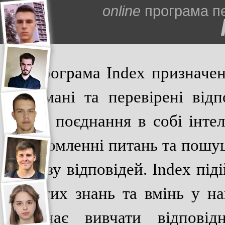
online
програма пе
Програма Index призначен
обдумані та перевірені відп
через поєднання в собі інте
усвідомленні питань та пошуц
аналізу відповідей. Index під
набутих знань та вмінь у на
починає вивчати відповід