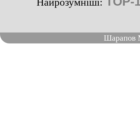
TOP-
Найрозумніші:
Шарапов 